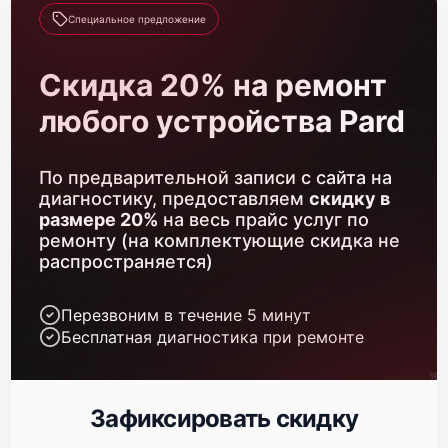
Прошивка (Обновление ПО)
450 р
Специальное предложение
Замена USB порта
590 р
Скидка 20% на ремонт
Калибровка и настройка
750 р
любого устройства Pard
Ремонт электронно-лучевой трубки
1000 р
По предварительной записи с сайта на
Замена микросхемы логики
450 р
диагностику, предоставляем
скидку в
размере 20%
на весь прайс услуг по
Замена процессора
650 р
ремонту (на комплектующие скидка не
распространяется)
Замена ключей управления
590 р
Ремонт разъема
Перезвоним в течение 5 минут
590 р
Бесплатная диагностика при ремонте
Замена корпуса
1250 р
Ремонт цепи питания
1000 р
Зафиксировать скидку
Замена микросхемы усилителя
550 р