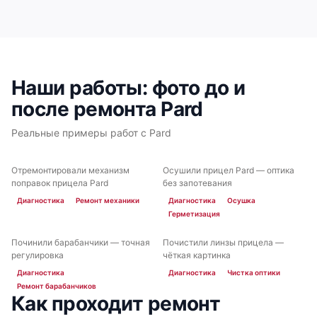
Наши работы: фото до и
после ремонта Pard
Реальные примеры работ с Pard
Отремонтировали механизм
Осушили прицел Pard — оптика
ДО
ПОСЛЕ
ДО
ПОСЛЕ
поправок прицела Pard
без запотевания
Диагностика
Ремонт механики
Диагностика
Осушка
Герметизация
Починили барабанчики — точная
Почистили линзы прицела —
ДО
ПОСЛЕ
ДО
ПОСЛЕ
регулировка
чёткая картинка
Диагностика
Диагностика
Чистка оптики
Ремонт барабанчиков
Как проходит ремонт